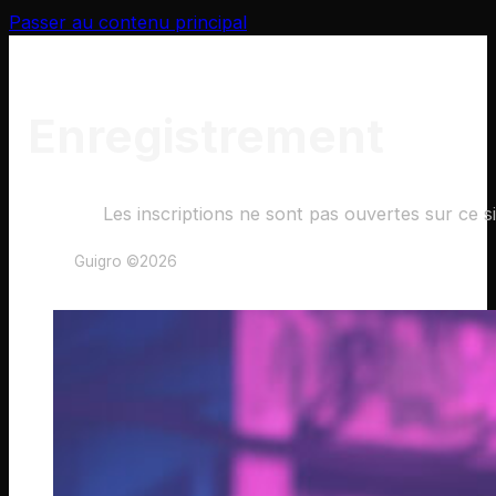
Passer au contenu principal
Enregistrement
Les inscriptions ne sont pas ouvertes sur ce si
Guigro ©2026