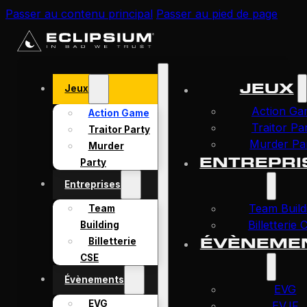
Passer au contenu principal
Passer au pied de page
JEUX
Jeux
Action Ga
Action Game
Traitor Pa
Traitor Party
Murder Pa
Murder
ENTREPRI
Party
Entreprises
Team Build
Team
Billetterie
Building
ÉVÈNEME
Billetterie
CSE
Évènements
EVG
EVG
EVJF