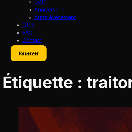
EVJF
Anniversaire
Autre évènement
Offrir
FAQ
Contact
Réserver
Étiquette :
traito