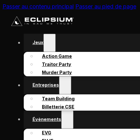
Passer au contenu principal
Passer au pied de page
Jeux
Action Game
Traitor Party
Murder Party
Entreprises
Team Building
Billetterie CSE
Évènements
EVG